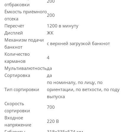
200
отбраковки
Ёмкость приёмного
200
отсека
Пересчёт
1200 в минуту
Дисплей
ЖК
Механизм подачи
с верхней загрузкой банкнот
банкнот
Количество
4
карманов
Мультивалютность
да
Сортировка
да
по номиналу, по лицу, по
Тип сортировки
ориентации, по ветхости, по году
выпуска
Скорость
700
сортировки
Входное
220 В
напряжение
Габариты
318х335х574 мм