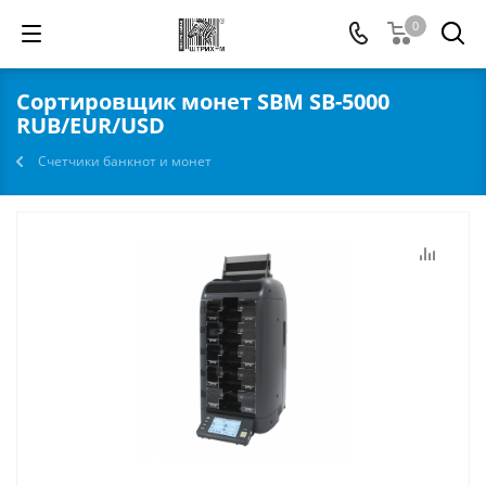
0
Сортировщик монет SBM SB-5000
RUB/EUR/USD
Счетчики банкнот и монет