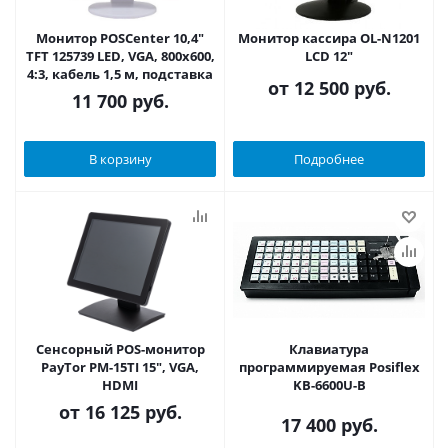
Монитор POSCenter 10,4"
Монитор кассира OL-N1201
TFT 125739 LED, VGA, 800х600,
LCD 12"
4:3, кабель 1,5 м, подставка
от
12 500 руб.
11 700
руб.
В корзину
Подробнее
Cенсорный POS-монитор
Клавиатура
PayTor PM-15TI 15", VGA,
программируемая Posiflex
HDMI
KB-6600U-B
от
16 125 руб.
17 400
руб.