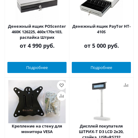
Денежный ящик POScenter
Денежный ящик PayTor HT-
460K 126225, 460x170x103,
410S
распайка Штрих
от
4 990 руб.
от
5 000 руб.
Подробнее
Подробнее
Крепление на стену для
Дисплей покупателя
монитора VESA
ШТРИХ-Т D3 LCD 2x20,
стойка, USB+RS232