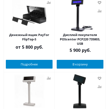
Денежный ящик PayTor
Дисплей покупателя
FlipTop-S
POScenter PCP220 735803,
USB
от
5 800 руб.
5 900
руб.
Подробнее
В корзину