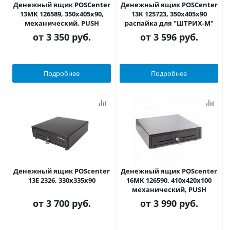
Денежный ящик POSCenter
Денежный ящик POSCenter
13МK 126589, 350x405x90,
13K 125723, 350x405x90
механический, PUSH
распайка для "ШТРИХ-М"
от
3 350 руб.
от
3 596 руб.
Подробнее
Подробнее
Денежный ящик POScenter
Денежный ящик POScenter
13E 2326, 330x335x90
16MK 126590, 410x420x100
механический, PUSH
от
3 700 руб.
от
3 990 руб.