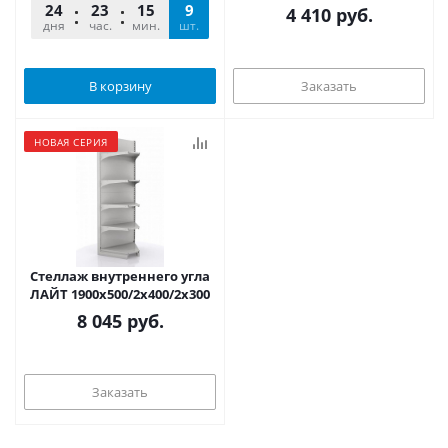
24
23
15
17
9
4 410
руб.
дня
час.
мин.
шт.
сек.
В корзину
Заказать
НОВАЯ СЕРИЯ
Стеллаж внутреннего угла
ЛАЙТ 1900х500/2х400/2х300
8 045
руб.
Заказать