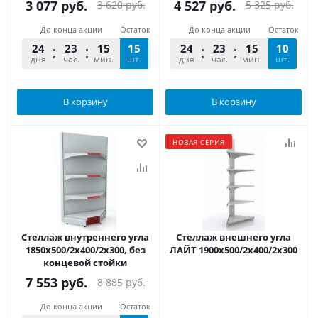
3 077
руб.
4 527
руб.
3 620
руб.
5 325
руб.
До конца акции
Остаток
До конца акции
Остаток
24
23
15
15
17
24
23
15
10
17
дня
час.
мин.
шт.
сек.
дня
час.
мин.
шт.
сек.
В корзину
В корзину
НОВАЯ СЕРИЯ
Стеллаж внутреннего угла
Стеллаж внешнего угла
1850х500/2х400/2х300, без
ЛАЙТ 1900х500/2х400/2х300
концевой стойки
7 553
руб.
8 885
руб.
До конца акции
Остаток