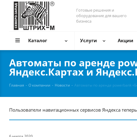
Готовые решения и
оборудование для вашего
бизнеса
Каталог
Услуги
Акции
Автоматы по аренде pow
Яндекс.Картах и Яндекс
Главная
-
О компании
-
Новости
-
Автоматы по аренде powerbank «Бе
Пользователи навигационных сервисов Яндекса теперь с
6 марта 2020