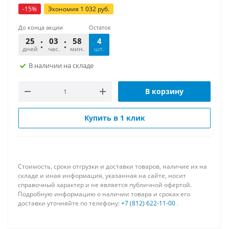
-
15
%
Экономия
1 032
руб.
До конца акции
Остаток
25
03
58
37
4
дней
час.
мин.
шт.
сек.
В наличии на складе
В корзину
Купить в 1 клик
Стоимость, сроки отгрузки и доставки товаров, наличие их на
складе и иная информация, указанная на сайте, носит
справочный характер и не является публичной офертой.
Подробную информацию о наличии товара и сроках его
доставки уточняйте по телефону:
+7 (812) 622-11-00
.