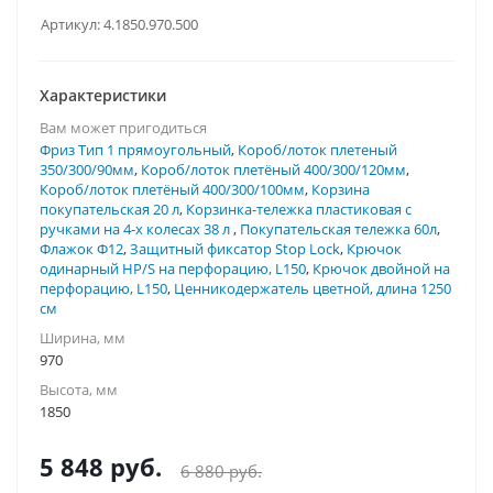
Артикул:
4.1850.970.500
Характеристики
Вам может пригодиться
Фриз Тип 1 прямоугольный
,
Короб/лоток плетеный
350/300/90мм
,
Короб/лоток плетёный 400/300/120мм
,
Короб/лоток плетёный 400/300/100мм
,
Корзина
покупательская 20 л
,
Корзинка-тележка пластиковая с
ручками на 4-х колесах 38 л
,
Покупательская тележка 60л
,
Флажок Ф12
,
Защитный фиксатор Stop Lock
,
Крючок
одинарный HP/S на перфорацию, L150
,
Крючок двойной на
перфорацию, L150
,
Ценникодержатель цветной, длина 1250
см
Ширина, мм
970
Высота, мм
1850
5 848
руб.
6 880
руб.