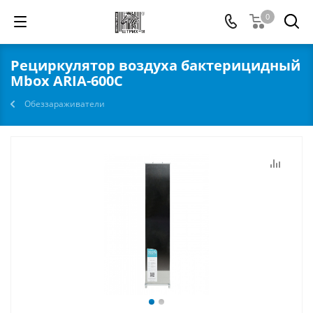
0
Рециркулятор воздуха бактерицидный
Mbox ARIA-600C
Обеззараживатели