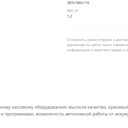
287х180х110
Вес, кг
1,2
Стоимость, сроки отгрузки и доста
указанная на сайте, носит справо
информацию о наличии товара и ср
нному кассовому оборудованию: высокое качество, красивы
м и программами, возможность автономной работы от аккум