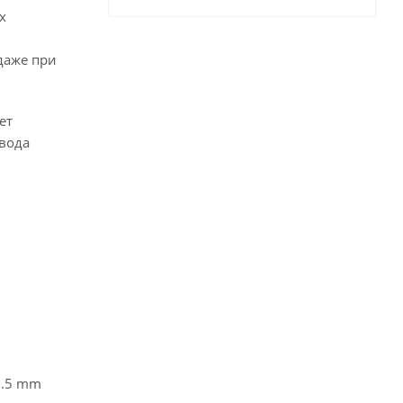
х
даже при
ет
овода
 3.5 mm