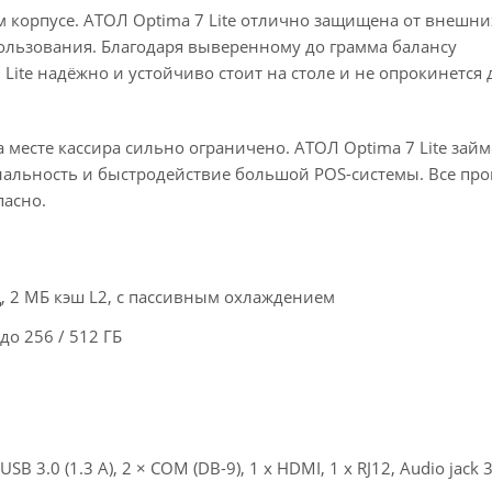
 корпусе. АТОЛ Optima 7 Lite отлично защищена от внешни
льзования. Благодаря выверенному до грамма балансу
ite надёжно и устойчиво стоит на столе и не опрокинется 
 месте кассира сильно ограничено. АТОЛ Optima 7 Lite займ
нальность и быстродействие большой POS-системы. Все пр
пасно.
ГГц, 2 МБ кэш L2, с пассивным охлаждением
до 256 / 512 ГБ
б
 x USB 3.0 (1.3 А), 2 × COM (DB-9), 1 x HDMI, 1 x RJ12, Audio jack