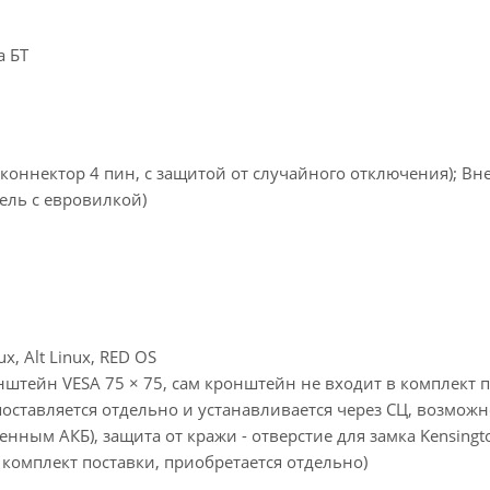
а БТ
(коннектор 4 пин, с защитой от случайного отключения); В
бель с евровилкой)
x, Alt Linux, RED OS
нштейн VESA 75 × 75, сам кронштейн не входит в комплект п
поставляется отдельно и устанавливается через СЦ, возмож
ным АКБ), защита от кражи - отверстие для замка Kensingt
 комплект поставки, приобретается отдельно)