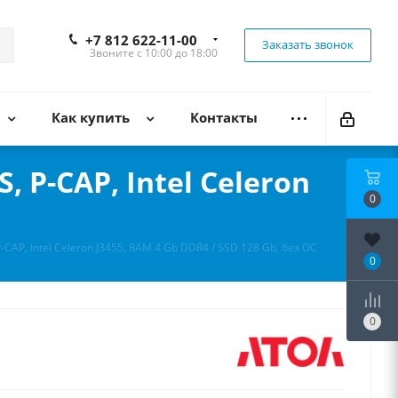
+7 812 622-11-00
Заказать звонок
Звоните с 10:00 до 18:00
Как купить
Контакты
 P-CAP, Intel Celeron
0
CAP, Intel Celeron J3455, RAM 4 Gb DDR4 / SSD 128 Gb, без ОС
0
0