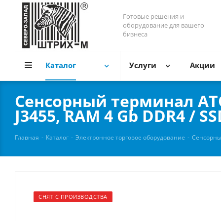
Готовые решения и
оборудование для вашего
бизнеса
Каталог
Услуги
Акции
Сенсорный терминал АТОЛ 
J3455, RAM 4 Gb DDR4 / SS
Главная
-
Каталог
-
Электронное торговое оборудование
-
Сенсорны
СНЯТ С ПРОИЗВОДСТВА