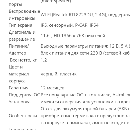
(mic + speaker)
порты
Беспроводные
Wi-Fi (Realtek RTL8723DU, 2.4G), поддержк
интерфейсы
Тип экрана
IPS, сенсорный, P-CAP, IP54
Диагональ и
11.6'', HD 1366 х 768 пикселей
разрешение
Питание/
Выходные параметры питания: 12 В, 5 А 
Адаптер
блок питания для сети 220 В (сетевой ка
Вес нетто, кг
1,2
Цвет и
материал
черный, пластик
корпуса
Гарантия
12 месяцев
Поддержка ОС
Все популярные ОС, в том числе, AstraLinu
Установка
имеются отверстия для установки на кро
Отсек для аккумуляторной батареи (АКБ 
Особенности
приобретение терминала с предустановлен
на корпусе терминала (замок не входит в
Температура