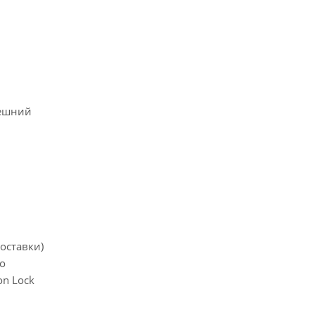
нешний
оставки)
но
on Lock