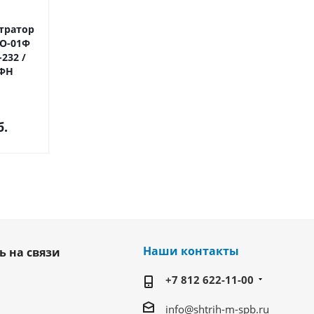
тратор
Фискальный регистратор
Денежный 
О-01Ф
ККТ РИТЕЙЛ-КОМБО-01Ф
POScenter 13E
-232 /
Cover ФФД 1.2, 2LAN /
330x335x
 ФН
HUB, без ФН
В наличии н
Под заказ
б.
от
36 000 руб.
от
3 700 р
Наши контакты
ь на связи
+7 812 622-11-00
info@shtrih-m-spb.ru