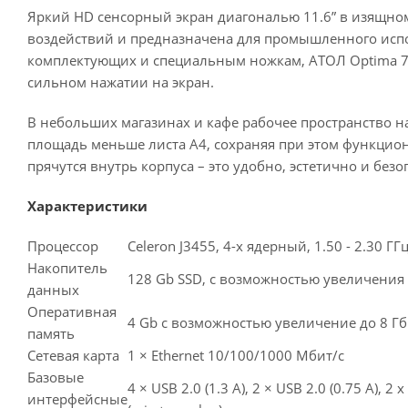
Яркий HD сенсорный экран диагональю 11.6” в изящном
воздействий и предназначена для промышленного испо
комплектующих и специальным ножкам, АТОЛ Optima 7 L
сильном нажатии на экран.
В небольших магазинах и кафе рабочее пространство на
площадь меньше листа А4, сохраняя при этом функцио
прячутся внутрь корпуса – это удобно, эстетично и безо
Характеристики
Процессор
Celeron J3455, 4-х ядерный, 1.50 - 2.30 
Накопитель
128 Gb SSD, с возможностью увеличения 
данных
Оперативная
4 Gb с возможностью увеличение до 8 Г
память
Сетевая карта
1 × Ethernet 10/100/1000 Мбит/с
Базовые
4 × USB 2.0 (1.3 А), 2 × USB 2.0 (0.75 А), 2
интерфейсные