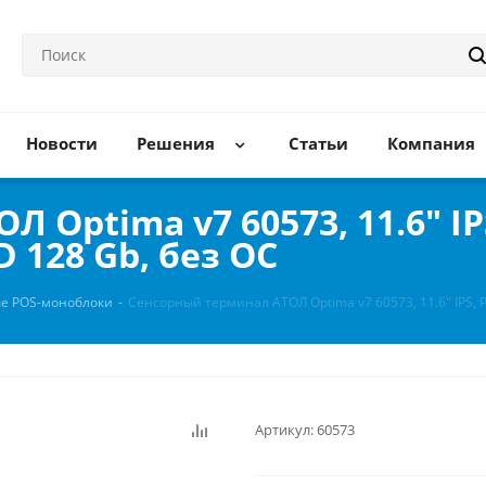
Новости
Решения
Статьи
Компания
Optima v7 60573, 11.6" IPS,
D 128 Gb, без ОС
е POS-моноблоки
-
Сенсорный терминал АТОЛ Optima v7 60573, 11.6" IPS, P-
Артикул:
60573