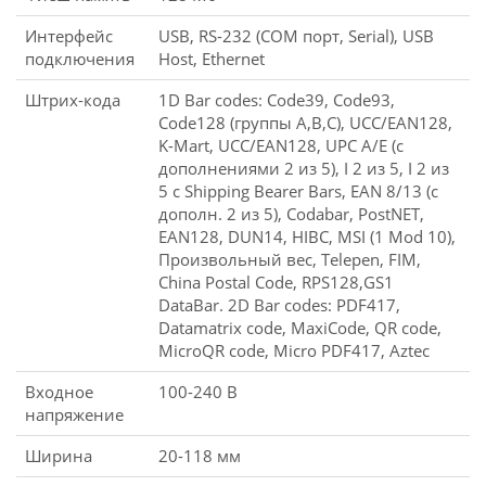
Интерфейс
USB, RS-232 (COM порт, Serial), USB
подключения
Host, Ethernet
Штрих-кода
1D Bar codes: Code39, Code93,
Code128 (группы A,B,C), UCC/EAN128,
K-Mart, UCC/EAN128, UPC A/E (c
дополнениями 2 из 5), I 2 из 5, I 2 из
5 с Shipping Bearer Bars, EAN 8/13 (с
дополн. 2 из 5), Codabar, PostNET,
EAN128, DUN14, HIBC, MSI (1 Mod 10),
Произвольный вес, Telepen, FIM,
China Postal Code, RPS128,GS1
DataBar. 2D Bar codes: PDF417,
Datamatrix code, MaxiCode, QR code,
MicroQR code, Micro PDF417, Aztec
Входное
100-240 В
напряжение
Ширина
20-118 мм