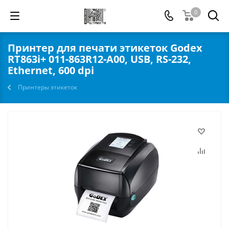
0
Принтер для печати этикеток Godex
RT863i+ 011-863R12-A00, USB, RS-232,
Ethernet, 600 dpi
Принтеры этикеток