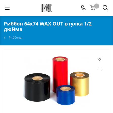
0
Риббон 64х74 WAX OUT втулка 1/2
дюйма
Риббоны