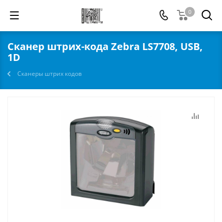
0
Сканер штрих-кода Zebra LS7708, USB,
1D
Сканеры штрих кодов