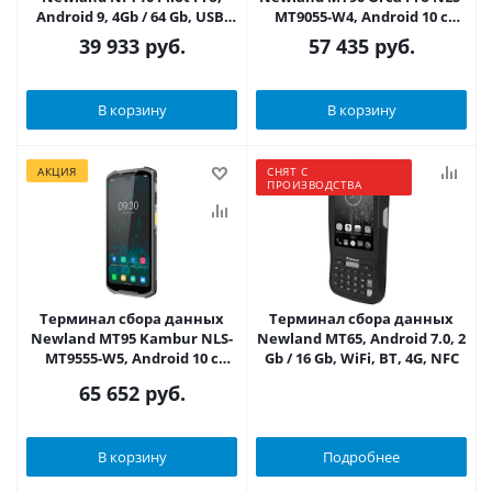
Android 9, 4Gb / 64 Gb, USB,
MT9055-W4, Android 10 с
4800 мАч
GMS, 3 Gb / 32 Gb, 2D,
39 933
руб.
57 435
руб.
Bluetooth / Wi-Fi / 4G / GPS,
NFC, камера, 4500 мАч
В корзину
В корзину
АКЦИЯ
СНЯТ С
ПРОИЗВОДСТВА
Терминал сбора данных
Терминал сбора данных
Newland MT95 Kambur NLS-
Newland MT65, Android 7.0, 2
MT9555-W5, Android 10 с
Gb / 16 Gb, WiFi, BT, 4G, NFC
GMS, 6 Gb / 128 Gb, 2D,
65 652
руб.
Bluetooth / Wi-Fi / 4G / GPS,
NFC, камера, 6000 мАч
В корзину
Подробнее