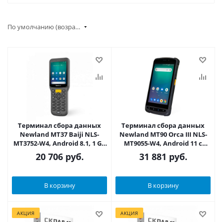
По умолчанию (возрастание)
Терминал сбора данных
Терминал сбора данных
Newland MT37 Baiji NLS-
Newland MT90 Orca III NLS-
MT3752-W4, Android 8.1, 1 Gb
MT9055-W4, Android 11 с
/ 8 Gb, 2D, Bluetooth / Wi-Fi /
GMS, 3 Gb /32 Gb, 2D,
20 706
руб.
31 881
руб.
4G / GPS, NFC, 3300 мАч
Bluetooth / Wi-Fi / 4G / GPS,
NFC, камера, 4500 мАч
В корзину
В корзину
АКЦИЯ
АКЦИЯ