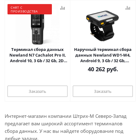
СНЯТ С
ПРОИЗВОДСТВА
Терминал сбора данных
Наручный терминал сбора
Newland N7 Cachalot Pro II,
данных Newland WD1-W4,
Android 10, 3 Gb / 32 Gb, 2D,
Android 9, 3 Gb / 32 Gb,
Wi-Fi / Bluetooth / NFC,
Bluetooth / Wi-Fi / 4G / GPS,
40 262
руб.
камера, 5100 мАч
NFC, камера, 3300 мАч
Заказать
Заказать
Интернет-магазин компании Штрих-М Северо-Запад
предлагает вам широкий ассортимент терминалов
сбора данных. У нас вы найдете оборудование под
любые задачи.