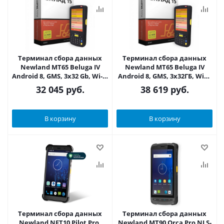
Терминал сбора данных
Терминал сбора данных
Newland MT65 Beluga IV
Newland MT65 Beluga IV
Android 8, GMS, 3x32 Gb, Wi-Fi
Android 8, GMS, 3x32ГБ, WiFi,
/ Bluetooth / 4G, NFC,
BT, 4G, NFC, камера,
32 045
руб.
38 619
руб.
камера + «Склад 15»
подставка + «Склад 15»
В корзину
В корзину
Терминал сбора данных
Терминал сбора данных
Newland NFT10 Pilot Pro,
Newland MT90 Orca Pro NLS-