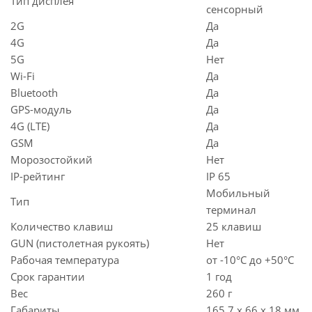
Тип дисплея
сенсорный
2G
Да
4G
Да
5G
Нет
Wi-Fi
Да
Bluetooth
Да
GPS-модуль
Да
4G (LTE)
Да
GSM
Да
Морозостойкий
Нет
IP-рейтинг
IP 65
Мобильный
Тип
терминал
Количество клавиш
25 клавиш
GUN (пистолетная рукоять)
Нет
Рабочая температура
от -10°C до +50°C
Срок гарантии
1 год
Вес
260 г
Габариты
165.7 x 66 x 18 мм