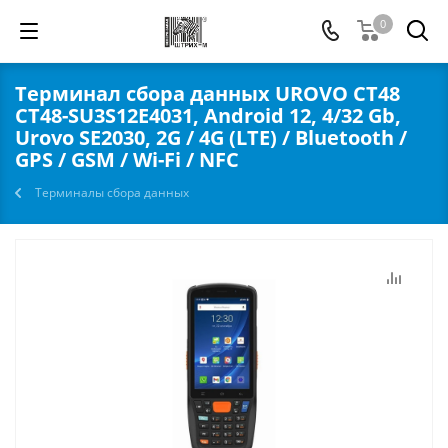
0
Терминал сбора данных UROVO CT48
CT48-SU3S12E4031, Android 12, 4/32 Gb,
Urovo SE2030, 2G / 4G (LTE) / Bluetooth /
GPS / GSM / Wi-Fi / NFC
Терминалы сбора данных