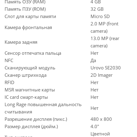
Память ОЗУ (RAM)
4 GB
Память ПЗУ (ROM)
32 GB
Слот для карты памяти
Micro SD
2.0 MP (front
Камера фронтальная
camera)
13.0 MP (rear
Камера задняя
camera)
Сенсор отпечатка пальца
Нет
NFC
Да
Сканирующий модуль
Urovo SE2030
Сканер штрихкода
2D Imager
RFID
Нет
MSR магнитные карты
Нет
IC card смарт-карты
Нет
Long Rage повышенная дальность
Нет
считывания
Разрешение дисплея (пикс.)
480 x 800
Размер дисплея (дюйм.)
4.0"
Цветной