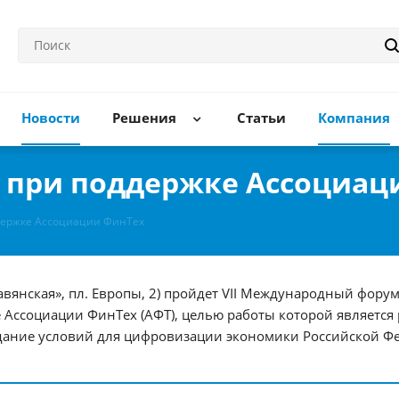
Новости
Решения
Статьи
Компания
т при поддержке Ассоциац
держке Ассоциации ФинТех
Славянская», пл. Европы, 2) пройдет VII Международный фор
 Ассоциации ФинТех (АФТ), целью работы которой является
здание условий для цифровизации экономики Российской Ф