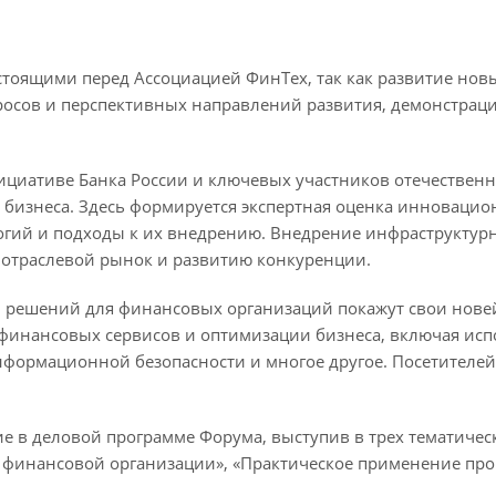
стоящими перед Ассоциацией ФинТех, так как развитие нов
росов и перспективных направлений развития, демонстрац
ициативе Банка России и ключевых участников отечествен
и бизнеса. Здесь формируется экспертная оценка инновацио
огий и подходы к их внедрению. Внедрение инфраструкту
 отраслевой рынок и развитию конкуренции.
 решений для финансовых организаций покажут свои нове
финансовых сервисов и оптимизации бизнеса, включая исп
информационной безопасности и многое другое. Посетителе
ие в деловой программе Форума, выступив в трех тематиче
а финансовой организации», «Практическое применение пр