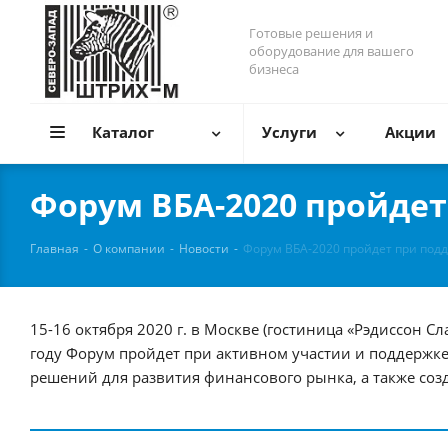
Готовые решения и
оборудование для вашего
бизнеса
Каталог
Услуги
Акции
Форум ВБА-2020 пройде
Главная
-
О компании
-
Новости
-
Форум ВБА-2020 пройдет при под
15-16 октября 2020 г. в Москве (гостиница «Рэдиссон 
году Форум пройдет при активном участии и поддержке
решений для развития финансового рынка, а также со