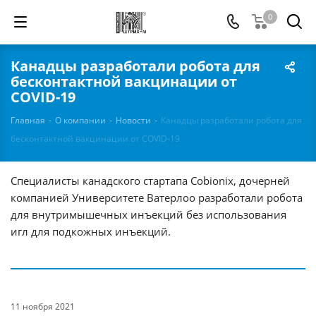
0
Канадцы разработали робота для
бесконтактной вакцинации от
COVID-19
Главная
-
О компании
-
Новости
-
Канадцы разработали робота для
бесконтактной вакцинации от COVID-19
Специалисты канадского стартапа Cobionix, дочерней
компанией Университете Ватерлоо разработали робота
для внутримышечных инъекций без использования
игл для подкожных инъекций.
11 ноября 2021