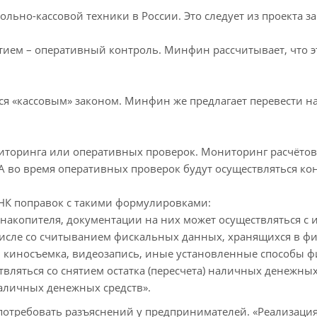
льно-кассовой техники в России. Это следует из проекта 
ем – оперативный контроль. Минфин рассчитывает, что это
я «кассовым» законом. Минфин же предлагает перевести на
торинга или оперативных проверок. Мониторинг расчётов 
 во время оперативных проверок будут осуществляться ко
в НК поправок с такими формулировками:
накопителя, документации на них может осуществляться с и
числе со считыванием фискальных данных, хранящихся в ф
и киносъемка, видеозапись, иные установленные способы ф
ляться со снятием остатка (пересчета) наличных денежных 
наличных денежных средств».
потребовать разъяснений у предпринимателей. «Реализация