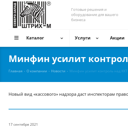
Готовые решения и
оборудование для вашего
бизнеса
Каталог
Услуги
Акции
Минфин усилит контрол
Главная
-
О компании
-
Новости
-
Минфин усилит контроль над ККТ
Новый вид «кассового» надзора даст инспекторам прав
17 сентября 2021