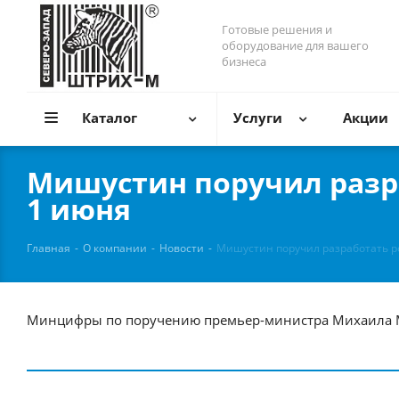
Готовые решения и
оборудование для вашего
бизнеса
Каталог
Услуги
Акции
Мишустин поручил разр
1 июня
Главная
-
О компании
-
Новости
-
Мишустин поручил разработать р
Минцифры по поручению премьер-министра Михаила Ми