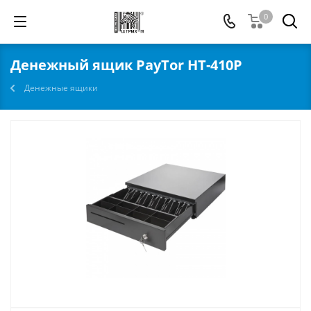
0
Денежный ящик PayTor HT-410P
Денежные ящики