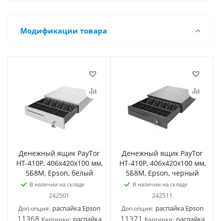
Модификации товара
Денежный ящик PayTor
Денежный ящик PayTor
HT-410P, 406x420x100 мм,
HT-410P, 406x420x100 мм,
5Б8М, Epson, белый
5Б8М, Epson, черный
В наличии на складе
В наличии на складе
242501
242511
распайка Epson
распайка Epson
Доп.опция:
Доп.опция:
11368
11371
распайка
распайка
Картинки:
Картинки: