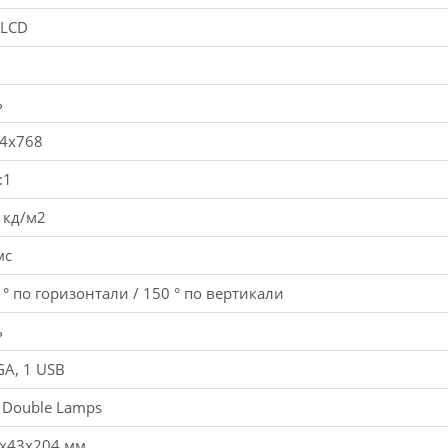
 LCD
ь
4х768
:1
 кд/м2
мс
 ° по горизонтали / 150 ° по вертикали
ь
GA, 1 USB
 Double Lamps
х43х204 мм