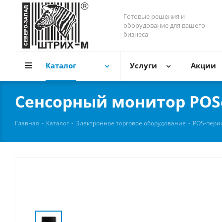
Готовые решения и
оборудование для вашего
бизнеса
Каталог
Услуги
Акции
Сенсорный монитор POSce
Главная
-
Каталог
-
Электронное торговое оборудование
-
POS-пери