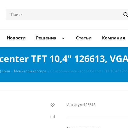
Новости
Решения
Статьи
Компания
nter TFT 10,4" 126613, VGA
ферия
-
Мониторы кассира
-
Сенсорный монитор POScenter TFT 10,4" 1266
Артикул:
126613