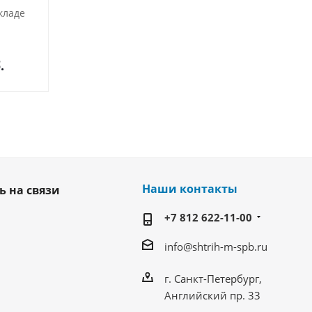
кладе
В наличии на складе
В наличии н
.
от
3 200 руб.
от
2 690 р
Наши контакты
ь на связи
+7 812 622-11-00
info@shtrih-m-spb.ru
г. Санкт-Петербург,
Английский пр. 33