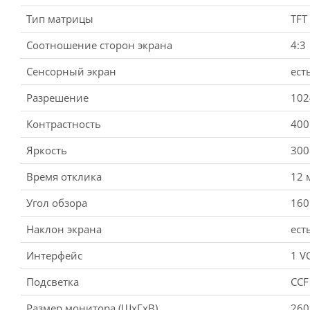
Тип матрицы
TFT
Соотношение сторон экрана
4:3
Сенсорный экран
ест
Разрешение
102
Контрастность
400
Яркость
300
Время отклика
12 
Угол обзора
160
Наклон экрана
ест
Интерфейс
1 V
Подсветка
CCF
Размер монитора (ШxГxВ)
260