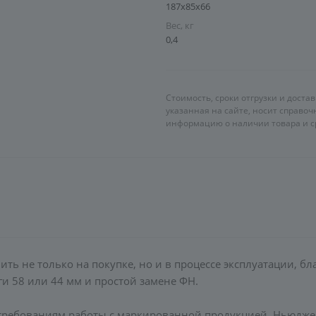
187х85х66
Вес, кг
0,4
Стоимость, сроки отгрузки и доста
указанная на сайте, носит справо
информацию о наличии товара и ср
ь не только на покупке, но и в процессе эксплуатации, бл
и 58 или 44 мм и простой замене ФН.
требованиям работы с маркированной продукцией. Ньюдже