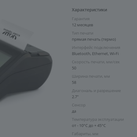
Характеристики
Гарантия
12 месяцев
Тип печати
прямая печать (термо)
Интерфейс подключения
Bluetooth, Ethernet, Wi-Fi
Скорость печати, мм/сек
50
Ширина печати, мм
58
Диагональ и разрешение
2.7"
Сенсор
да
Температура эксплуатации
от - 10°С до + 45°С
Габариты, мм