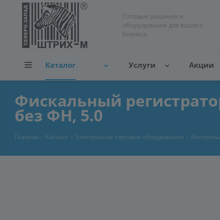
Готовые решения и
оборудование для вашего
бизнеса
Каталог
Услуги
Акции
Фискальный регистратор К
без ФН, 5.0
Главная
-
Каталог
-
Электронное торговое оборудование
-
Контроль