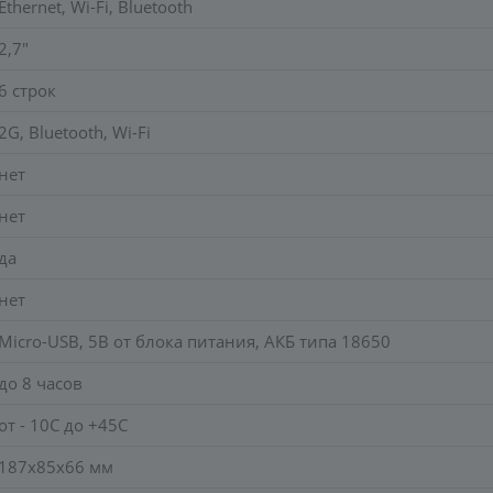
Ethernet, Wi-Fi, Bluetooth
2,7"
6 строк
2G, Bluetooth, Wi-Fi
нет
нет
да
нет
Micro-USB, 5В от блока питания, АКБ типа 18650
до 8 часов
от - 10С до +45С
187х85х66 мм