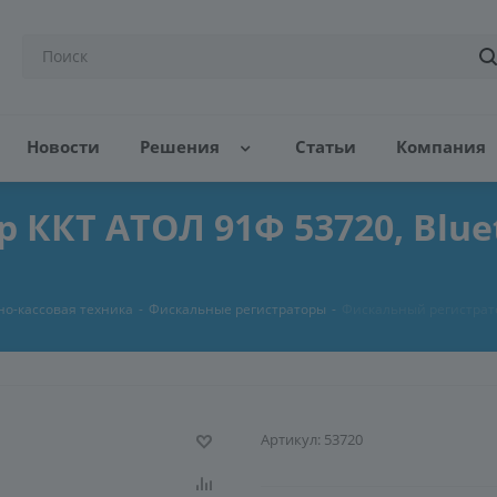
Новости
Решения
Статьи
Компания
КТ АТОЛ 91Ф 53720, Bluetoo
но-кассовая техника
-
Фискальные регистраторы
-
Фискальный регистратор 
Артикул:
53720