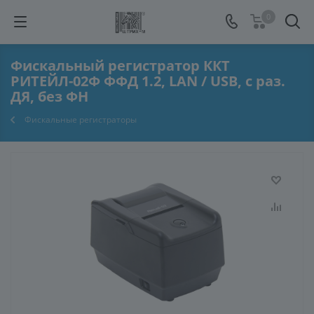
0
Фискальный регистратор ККТ
РИТЕЙЛ-02Ф ФФД 1.2, LAN / USB, с раз.
ДЯ, без ФН
Фискальные регистраторы