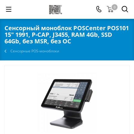
0
Сенсорный моноблок POSCenter POS101
15" 1991, P-CAP, J3455, RAM 4Gb, SSD
64Gb, без MSR, без ОС
Сенсорные POS-моноблоки