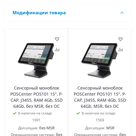
Модификации товара
Сенсорный моноблок
Сенсорный моноблок
POSCenter POS101 15", P-
POSCenter POS101 15", P-
CAP, J3455, RAM 4Gb, SSD
CAP, J3455, RAM 4Gb, SSD
64Gb, без MSR, без ОС
64Gb, MSR, без ОС
В наличии на складе
В наличии на складе
1991
1569
без MSR
MSR
Доп.опция:
Доп.опция:
без
без
Операционная система:
Операционная система: