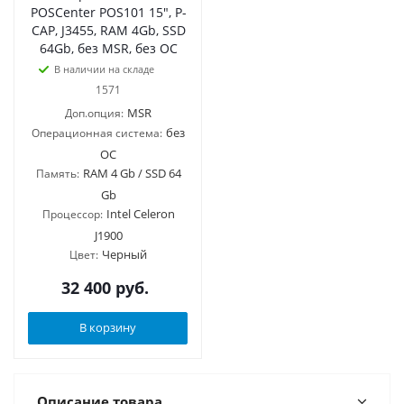
POSCenter POS101 15", P-
CAP, J3455, RAM 4Gb, SSD
64Gb, без MSR, без ОС
В наличии на складе
1571
MSR
Доп.опция:
без
Операционная система:
ОС
RAM 4 Gb / SSD 64
Память:
Gb
Intel Celeron
Процессор:
J1900
Черный
Цвет:
32 400
руб.
В корзину
Описание товара