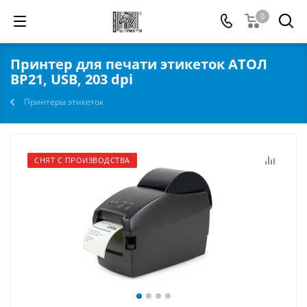
0
Принтер для печати этикеток АТОЛ
BP21, USB, 203 dpi
Принтеры этикеток
СНЯТ С ПРОИЗВОДСТВА