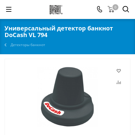
0
Универсальный детектор банкнот
DoCash VL 794
Детекторы банкнот