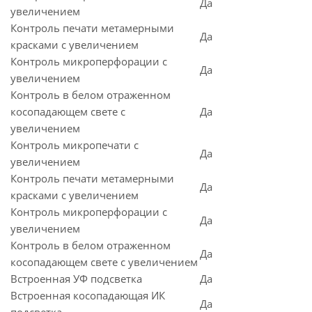
Да
увеличением
Контроль печати метамерными
Да
красками с увеличением
Контроль микроперфорации с
Да
увеличением
Контроль в белом отраженном
косопадающем свете с
Да
увеличением
Контроль микропечати с
Да
увеличением
Контроль печати метамерными
Да
красками с увеличением
Контроль микроперфорации с
Да
увеличением
Контроль в белом отраженном
Да
косопадающем свете с увеличением
Встроенная УФ подсветка
Да
Встроенная косопадающая ИК
Да